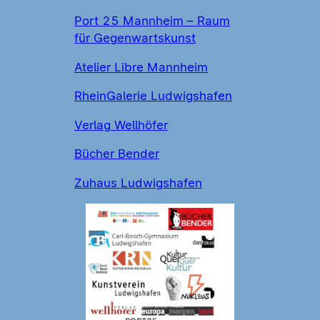
Port 25 Mannheim – Raum
für Gegenwartskunst
Atelier Libre Mannheim
RheinGalerie Ludwigshafen
Verlag Wellhöfer
Bücher Bender
Zuhaus Ludwigshafen