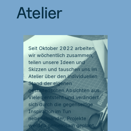
Atelier
Seit Oktober 2022 arbeiten
wir wöchentlich zusammen,
teilen unsere Ideen und
Skizzen und tauschen uns im
Atelier über den individuellen
Stand der eigenen
gestalterischen Absichten aus.
Vieles entsteht und verändert
sich durch die gegenseitige
Inspiration im Tun
nebeneinander, Projekte
werden gemeinsam geplant,